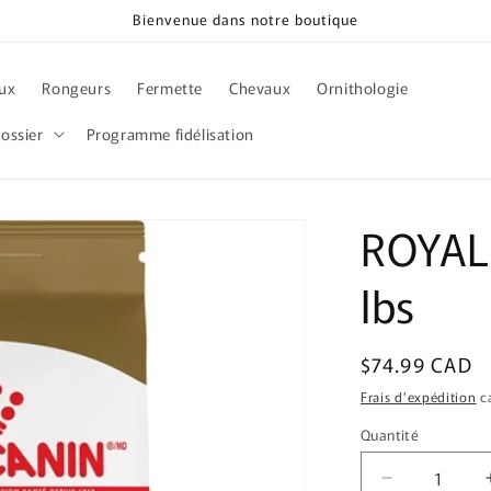
Bienvenue dans notre boutique
ux
Rongeurs
Fermette
Chevaux
Ornithologie
ossier
Programme fidélisation
ROYAL
lbs
Prix
$74.99 CAD
habituel
Frais d'expédition
ca
Quantité
Quantité
Réduire