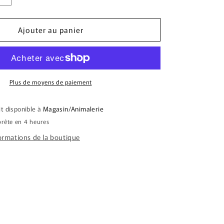
la
quantité
Ajouter au panier
de
ROYAL
CANIN
Sphynx
7
lbs
Plus de moyens de paiement
it disponible à
Magasin/Animalerie
rête en 4 heures
formations de la boutique