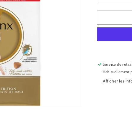
la
quantité
de
ROYAL
CANIN
Sphynx
7
lbs
Service de retra
Habituellement p
Afficher les in