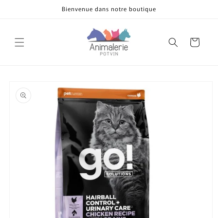
et
Bienvenue dans notre boutique
passer
au
contenu
Panier
Passer aux
informations
produits