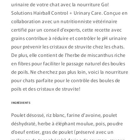
e
urinaire de votre chat avec la nourriture Go!
n
Solutions Hairball Control + Urinary Care. Conçue en
u
collaboration avec un nutritionniste vétérinaire
r
certifié par un conseil d'experts, cette recette avec
é
grains contribue à réduire et contrôler le pH urinaire
d
pour prévenir les cristaux de struvite chez les chats.
u
De plus, elle contient de l'herbe de miscanthus riche
c
en fibres pour faciliter le passage naturel des boules
t
de poils. Ne cherchez pas plus loin, voici la nourriture
i
pour chats parfaite pour le contrôle des boules de
b
poils et des cristaux de struvite!
l
e
INGRÉDIENTS
Poulet désossé, riz blanc, farine d'avoine, poulet
déshydraté, herbe à éléphant moulue, pois, poudre
d'oeuf entier, gras de poulet (préservé avec un