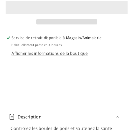
GO!
GO!
chat
chat
Urinaire
Urinaire
Service de retrait disponible à
Magasin/Animalerie
Habituellement prête en 4 heures
Afficher les informations de la boutique
C
o
Description
n
t
Contrôlez les boules de poils et soutenez la santé