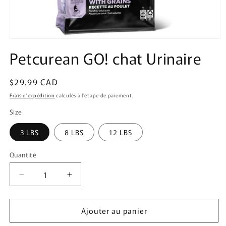
Ouvrir
le
Petcurean GO! chat Urinaire
média
1
dans
une
Prix
$29.99 CAD
fenêtre
habituel
modale
Frais d'expédition
calculés à l'étape de paiement.
Size
3 LBS
8 LBS
12 LBS
Quantité
Quantité
Réduire
Augmenter
la
la
quantité
quantité
Ajouter au panier
de
de
Petcurean
Petcurean