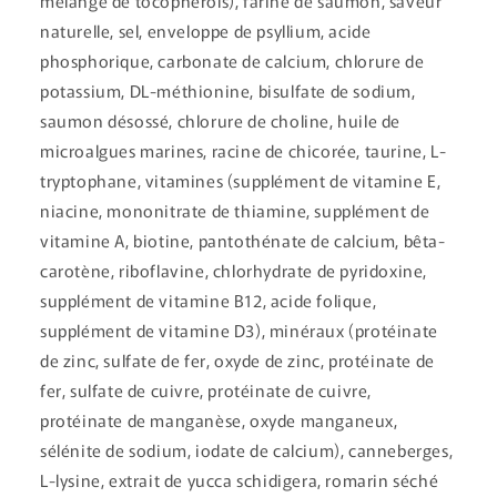
mélange de tocophérols), farine de saumon, saveur
naturelle, sel, enveloppe de psyllium, acide
phosphorique, carbonate de calcium, chlorure de
potassium, DL-méthionine, bisulfate de sodium,
saumon désossé, chlorure de choline, huile de
microalgues marines, racine de chicorée, taurine, L-
tryptophane, vitamines (supplément de vitamine E,
niacine, mononitrate de thiamine, supplément de
vitamine A, biotine, pantothénate de calcium, bêta-
carotène, riboflavine, chlorhydrate de pyridoxine,
supplément de vitamine B12, acide folique,
supplément de vitamine D3), minéraux (protéinate
de zinc, sulfate de fer, oxyde de zinc, protéinate de
fer, sulfate de cuivre, protéinate de cuivre,
protéinate de manganèse, oxyde manganeux,
sélénite de sodium, iodate de calcium), canneberges,
L-lysine, extrait de yucca schidigera, romarin séché