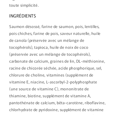
t
toute simplicité.
i
b
INGRÉDIENTS
l
Saumon désossé, farine de saumon, pois, lentilles,
e
pois chiches, farine de pois, saveur naturelle, huile
de canola (préservée avec un mélange de
tocophérols), tapioca, huile de noix de coco
(préservée avec un mélange de tocophérols),
carbonate de calcium, graines de lin, DL-méthionine,
racine de chicorée séchée, acide phosphorique, sel,
chlorure de choline, vitamines (supplément de
vitamine E, niacine, L-ascorbyl-2-polyphosphate
(une source de vitamine C), mononitrate de
thiamine, biotine, supplément de vitamine A,
pantothénate de calcium, bêta-carotène, riboflavine,
chlorhydrate de pyridoxine, supplément de vitamine