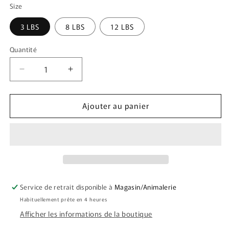
Size
3 LBS
8 LBS
12 LBS
Quantité
Quantité
Réduire
Augmenter
la
la
quantité
quantité
Ajouter au panier
de
de
Petcurean
Petcurean
GO!
GO!
chat
chat
sensitivities
sensitivities
saumon
saumon
Service de retrait disponible à
Magasin/Animalerie
Habituellement prête en 4 heures
Afficher les informations de la boutique