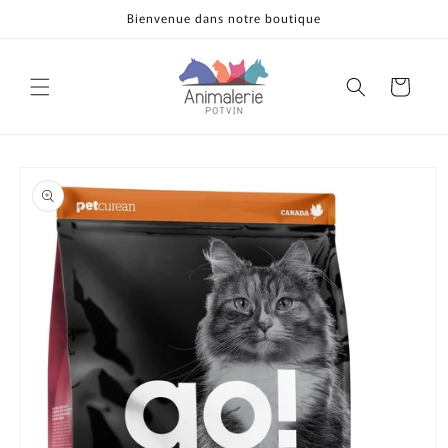
et
Bienvenue dans notre boutique
passer
au
contenu
Panier
Passer aux
informations
produits