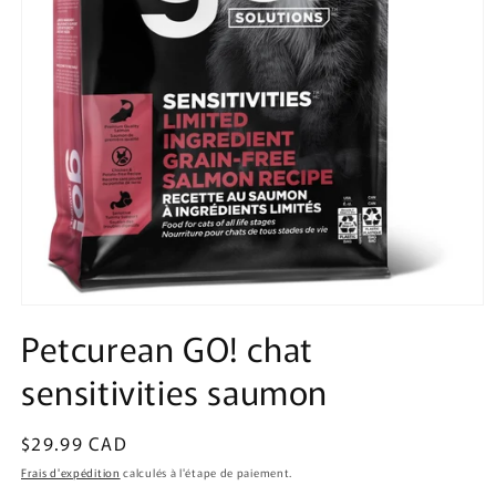
Ouvrir
le
Petcurean GO! chat
média
1
sensitivities saumon
dans
une
fenêtre
modale
Prix
$29.99 CAD
habituel
Frais d'expédition
calculés à l'étape de paiement.