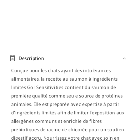
C
o
Description
n
t
Conçue pour les chats ayant des intolérances
e
alimentaires, la recette au saumon à ingrédients
n
limités Go! Sensitivities contient du saumon de
u
première qualité comme seule source de protéines
r
animales. Elle est préparée avec expertise à partir
é
d’ingrédients limités afin de limiter l’exposition aux
d
allergènes communs et enrichie de fibres
u
prébiotiques de racine de chicorée pour un soutien
c
digestif accru. Nourrissez votre chat avec soin en