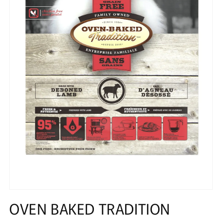
Ouvrir
le
OVEN BAKED TRADITION
média
1