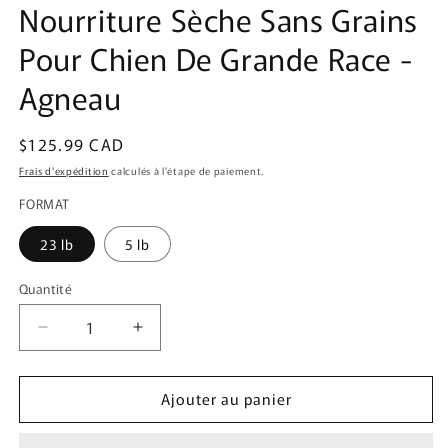
Nourriture Sèche Sans Grains
dans
une
fenêtre
Pour Chien De Grande Race -
modale
Agneau
Prix
$125.99 CAD
habituel
Frais d'expédition
calculés à l'étape de paiement.
FORMAT
23 lb
5 lb
Quantité
Quantité
Réduire
Augmenter
la
la
quantité
quantité
Ajouter au panier
de
de
OVEN
OVEN
BAKED
BAKED