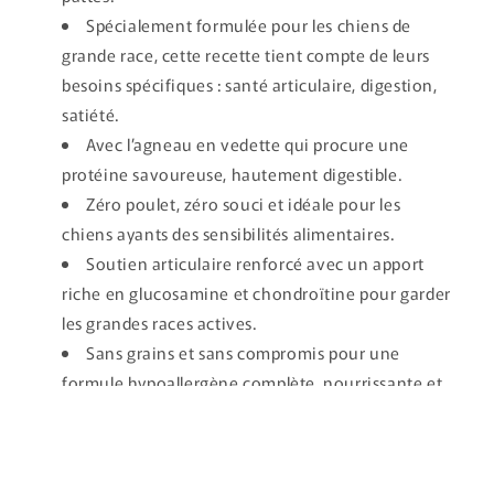
n
Spécialement formulée pour les chiens de
u
grande race, cette recette tient compte de leurs
r
besoins spécifiques : santé articulaire, digestion,
é
satiété.
d
Avec l’agneau en vedette qui procure une
u
protéine savoureuse, hautement digestible.
c
Zéro poulet, zéro souci et idéale pour les
t
chiens ayants des sensibilités alimentaires.
i
Soutien articulaire renforcé avec un apport
b
riche en glucosamine et chondroïtine pour garder
l
les grandes races actives.
e
Sans grains et sans compromis pour une
formule hypoallergène complète, nourrissante et
facile à digérer.
Cuit au four.
Fabriqué au Québec.