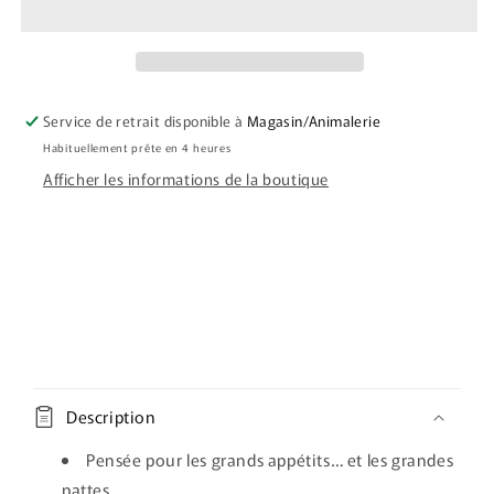
TRADITION
TRADITION
Nourriture
Nourriture
Sèche
Sèche
Sans
Sans
Grains
Grains
Service de retrait disponible à
Magasin/Animalerie
Pour
Pour
Habituellement prête en 4 heures
Chien
Chien
De
De
Afficher les informations de la boutique
Grande
Grande
Race
Race
-
-
Agneau
Agneau
C
o
Description
n
t
Pensée pour les grands appétits… et les grandes
e
pattes.