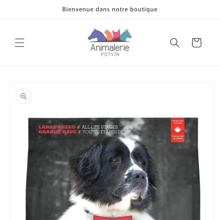
et
Bienvenue dans notre boutique
passer
au
contenu
Panier
Passer aux
informations
produits