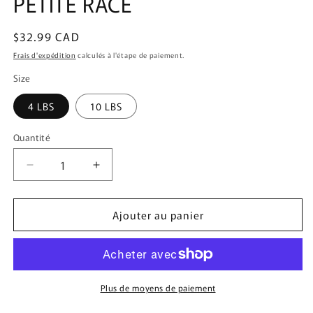
PETITE RACE
une
fenêtre
modale
Prix
$32.99 CAD
habituel
Frais d'expédition
calculés à l'étape de paiement.
Size
4 LBS
10 LBS
Quantité
Quantité
Réduire
Augmenter
la
la
quantité
quantité
Ajouter au panier
de
de
OBT
OBT
CHIEN
CHIEN
VEGETALIEN
VEGETALIEN
PETITE
PETITE
RACE
RACE
Plus de moyens de paiement