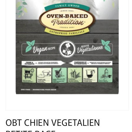
Ouvrir
le
OBT CHIEN VEGETALIEN
média
1
dans