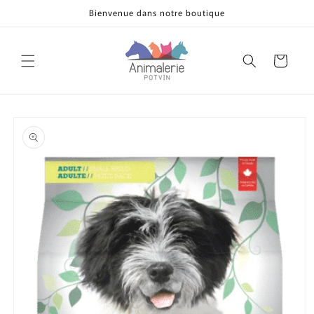
et
Bienvenue dans notre boutique
passer
au
contenu
Panier
Passer aux
informations
produits