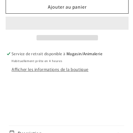
quantité
quantité
Ajouter au panier
de
de
INTERSAND
INTERSAND
ODOURLOCK
ODOURLOCK
LITIÈRE
LITIÈRE
AGGLOMÉRANTE
AGGLOMÉRANTE
POUDRE
POUDRE
DE
DE
BÉBÉ
BÉBÉ
Service de retrait disponible à
Magasin/Animalerie
12
12
Habituellement prête en 4 heures
kg
kg
Afficher les informations de la boutique
C
o