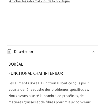
Afficher les informations de la boutique
C
o
Description
n
t
BORÉAL
e
n
FUNCTIONAL CHAT INTERIEUR
u
Les aliments Boreal Functional sont conçus pour
r
vous aider à résoudre des problèmes spécifiques.
é
Nous avons ajusté le nombre de protéines, de
d
matières grasses et de fibres pour mieux convenir
u