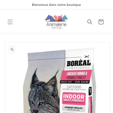
et
Bienvenue dans notre boutique
passer
au
contenu
Panier
Passer aux
informations
produits