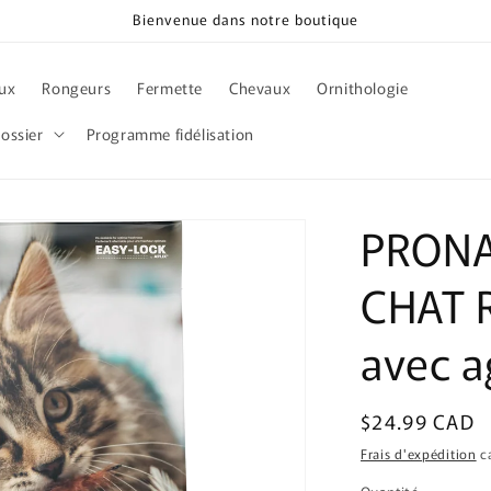
Bienvenue dans notre boutique
ux
Rongeurs
Fermette
Chevaux
Ornithologie
ossier
Programme fidélisation
PRONA
CHAT R
avec 
Prix
$24.99 CAD
habituel
Frais d'expédition
ca