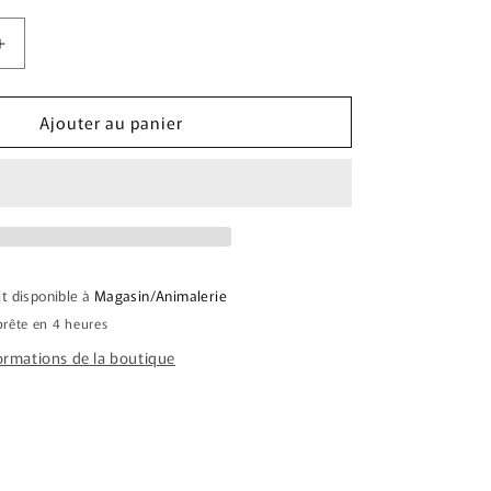
Augmenter
la
quantité
Ajouter au panier
de
RE
PRONATURE
ORIGINAL
CHAT
Recette
poulet
avec
agneau
it disponible à
Magasin/Animalerie
2.27KG
rête en 4 heures
formations de la boutique