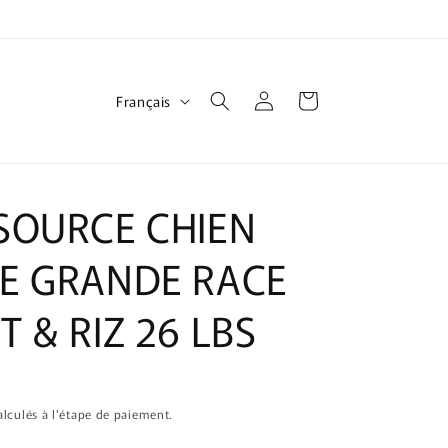
L
Connexion
Panier
Français
a
n
g
SOURCE CHIEN
u
e
E GRANDE RACE
 & RIZ 26 LBS
lculés à l'étape de paiement.