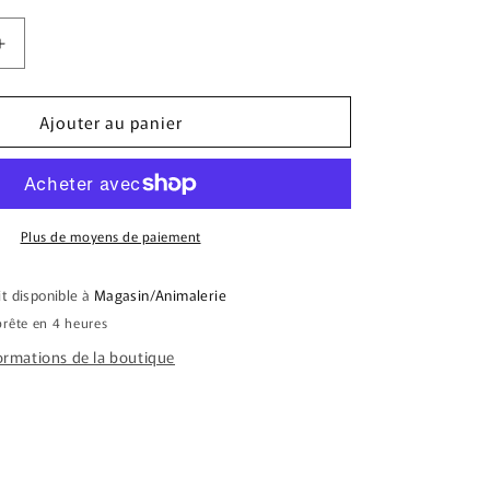
Augmenter
la
quantité
Ajouter au panier
de
RCE
NUTRISOURCE
CHIEN
ADULTE
GRANDE
RACE
Plus de moyens de paiement
POULET
&amp;
it disponible à
Magasin/Animalerie
RIZ
rête en 4 heures
26
LBS
formations de la boutique