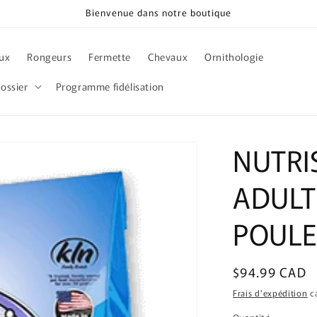
Bienvenue dans notre boutique
ux
Rongeurs
Fermette
Chevaux
Ornithologie
ossier
Programme fidélisation
NUTRI
ADULT
POULET
Prix
$94.99 CAD
habituel
Frais d'expédition
ca