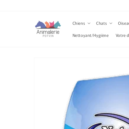
et
passer
au
contenu
Chiens
Chats
Oisea
Nettoyant/Hygiène
Votre d
Passer aux
informations
produits